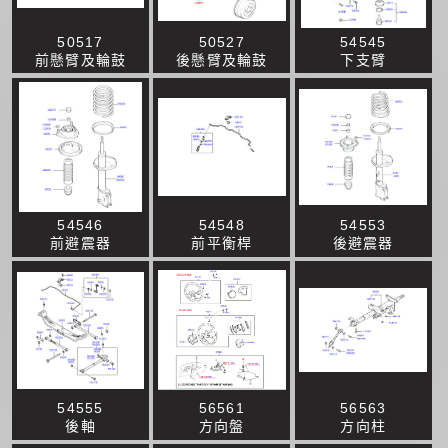
50517
50527
54545
前懸臂及輪鼓
後懸臂及輪鼓
下支臂
54546
54548
54553
前避震器
前平衡桿
後避震器
54555
56561
56563
後軸
方向盤
方向柱