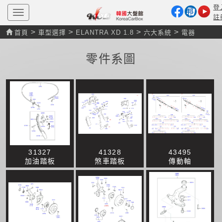
登
T
註
o
g
>
>
>
>
首頁
車型選擇
ELANTRA XD 1.8
六大系統
電器
g
l
e
零件系圖
n
a
v
i
g
a
t
i
o
n
31327
41328
43495
加油踏板
煞車踏板
傳動軸