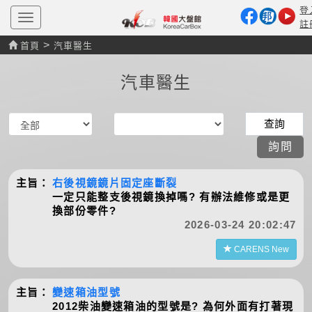
登
T
註
o
g
>
首頁
汽車醫生
g
l
e
汽車醫生
n
a
v
i
g
a
詢問
t
i
o
主旨：
右後視鏡鏡片固定座斷裂
n
一定只能整支後視鏡換掉嗎? 有辦法維修或是更
換部份零件?
2026-03-24 20:02:47
CARENS New
主旨：
變速箱油型號
2012柴油變速箱油的型號是? 為何外面有打著現