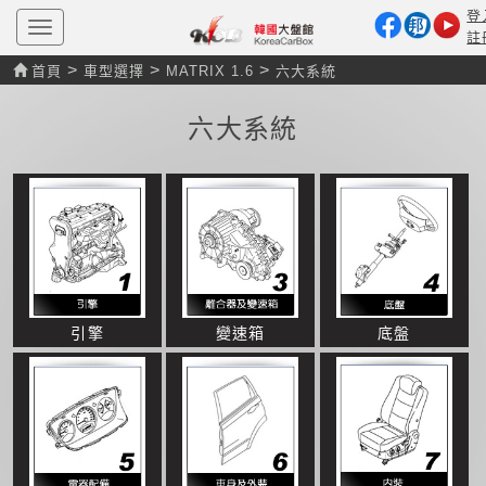
登
T
註
o
g
>
>
>
首頁
車型選擇
MATRIX 1.6
六大系統
g
l
e
六大系統
n
a
v
i
g
a
t
i
o
n
引擎
變速箱
底盤