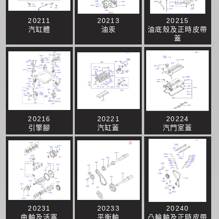
20211
20213
20215
汽缸體
油汞
油底殼及正時皮帶
蓋
20216
20221
20224
引擎腳
汽缸蓋
汽門室蓋
20231
20233
20240
曲軸及活塞
平衡軸
凸輪軸及正時皮帶