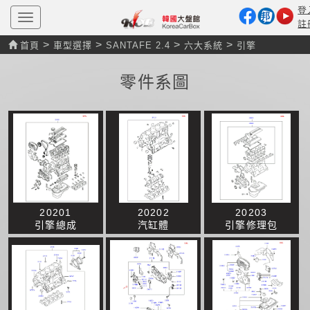
登
T
註
o
g
>
>
>
>
首頁
車型選擇
SANTAFE 2.4
六大系統
引擎
g
l
e
零件系圖
n
a
v
i
g
a
t
i
o
n
20201
20202
20203
引擎總成
汽缸體
引擎修理包