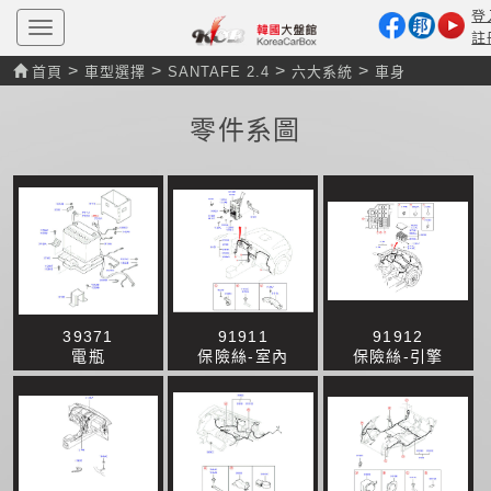
登
T
註
o
g
>
>
>
>
首頁
車型選擇
SANTAFE 2.4
六大系統
車身
g
l
e
零件系圖
n
a
v
i
g
a
t
i
o
n
39371
91911
91912
電瓶
保險絲-室內
保險絲-引擎