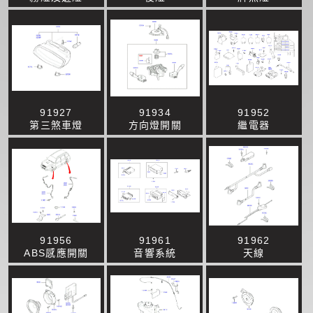
91927
91934
91952
第三煞車燈
方向燈開關
繼電器
91956
91961
91962
ABS感應開關
音響系統
天線