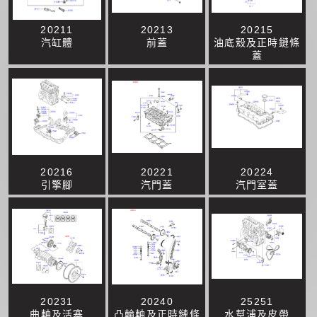
20211
20213
20215
汽缸體
前蓋
油底殼及正時鏈條
蓋
20216
20221
20224
引擎腳
汽門蓋
汽門室蓋
20231
20240
25251
曲軸及活塞
凸輪軸及正時鏈條
水幫浦及皮帶