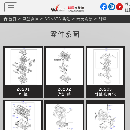
登
T
註
o
g
>
>
>
>
首頁
車型選擇
SONATA 柴油
六大系統
引擎
g
l
e
零件系圖
n
a
v
i
g
a
t
i
o
n
20201
20202
20203
引擎
汽缸體
引擎修理包