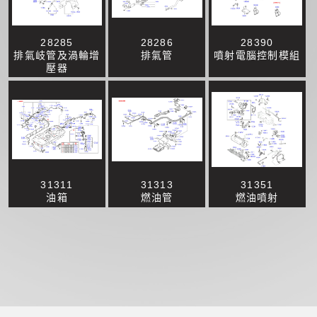
28285
28286
28390
排氣岐管及渦輪增
排氣管
噴射電腦控制模組
壓器
31311
31313
31351
油箱
燃油管
燃油噴射