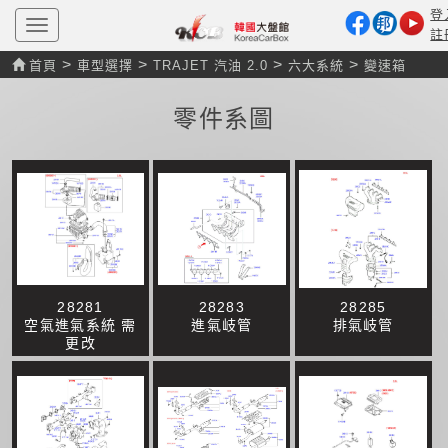
登
T
註
o
g
>
>
>
>
首頁
車型選擇
TRAJET 汽油 2.0
六大系統
變速箱
g
l
e
零件系圖
n
a
v
i
g
a
t
i
o
n
28281
28283
28285
空氣進氣系統 需
進氣岐管
排氣岐管
更改