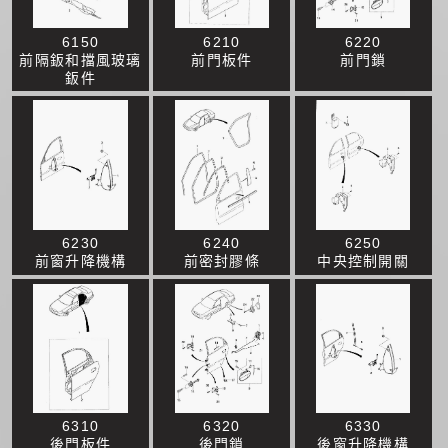
6150
6210
6220
前隔鈑和擋風玻璃
前門板件
前門鎖
鈑件
6230
6240
6250
前窗升降機構
前密封膠條
中央控制開關
6310
6320
6330
後門板件
後門鎖
後窗升降機構