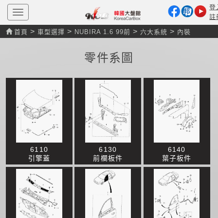
登
T
註
o
g
>
>
>
>
首頁
車型選擇
NUBIRA 1.6 99前
六大系統
內裝
g
l
e
零件系圖
n
a
v
i
g
a
t
i
o
n
6110
6130
6140
引擎蓋
前欄板件
葉子板件