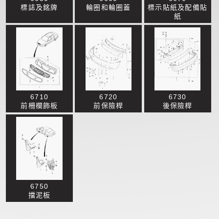
標誌及銘牌
輪圈和輪圈蓋
標示貼紙及配備貼
紙
6710
6720
6730
前柵欄飾板
前保險桿
後保險桿
6750
擋泥板