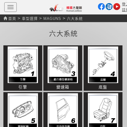
登
T
註
o
g
>
>
>
首頁
車型選擇
MAGUNS
六大系統
g
l
e
六大系統
n
a
v
i
g
a
t
i
o
n
引擎
變速箱
底盤