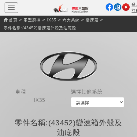
登
T
註
o
g
>
>
>
>
>
首頁
車型選擇
IX35
六大系統
變速箱
g
l
零件名稱:(43452)變速箱外殼及油底殼
e
n
a
v
i
g
a
t
i
o
n
車種
選擇其他系統
IX35
零件名稱:(43452)變速箱外殼及
油底殼