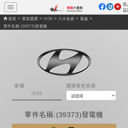
登
T
註
o
g
>
>
>
>
>
首頁
車型選擇
IX35
六大系統
電器
g
l
零件名稱:(39373)發電機
e
n
a
v
i
g
a
t
i
o
n
車種
選擇其他系統
IX35
零件名稱:(39373)發電機