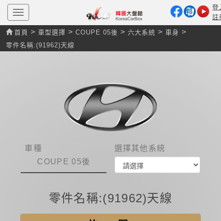
登
T
註
o
g
>
>
>
>
>
首頁
車型選擇
COUPE 05後
六大系統
車身
g
l
零件名稱:(91962)天線
e
n
a
v
i
g
a
t
i
o
n
車種
選擇其他系統
COUPE 05後
零件名稱:(91962)天線