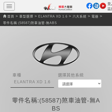
登
T
註
o
g
>
>
>
>
>
首頁
車型選擇
ELANTRA XD 1.6
六大系統
電器
g
l
零件名稱:(58587)煞車油管-無ABS
e
n
a
v
i
g
a
t
i
o
n
車種
選擇其他系統
ELANTRA XD 1.6
零件名稱:(58587)煞車油管-無A
BS