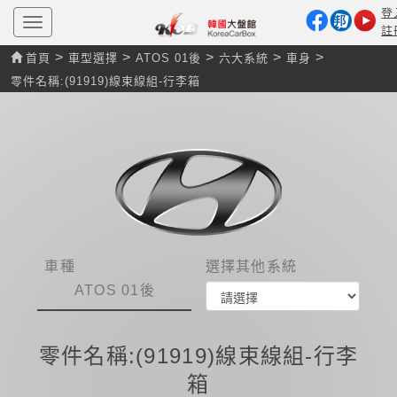
登
T
註
o
g
>
>
>
>
>
首頁
車型選擇
ATOS 01後
六大系統
車身
g
l
零件名稱:(91919)線束線組-行李箱
e
n
a
v
i
g
a
t
i
o
n
車種
選擇其他系統
ATOS 01後
零件名稱:(91919)線束線組-行李
箱