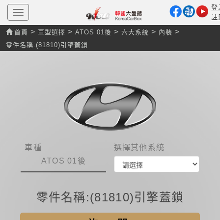
登
T
註
o
g
>
>
>
>
>
首頁
車型選擇
ATOS 01後
六大系統
內裝
g
l
零件名稱:(81810)引擎蓋鎖
e
n
a
v
i
g
a
t
i
o
n
車種
選擇其他系統
ATOS 01後
零件名稱:(81810)引擎蓋鎖