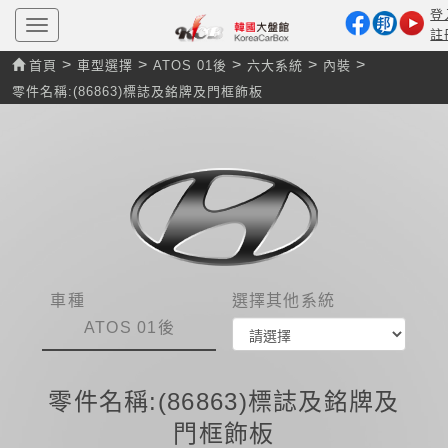
登
T
註
o
g
>
>
>
>
>
首頁
車型選擇
ATOS 01後
六大系統
內裝
g
l
零件名稱:(86863)標誌及銘牌及門框飾板
e
n
a
v
i
g
a
t
i
o
n
車種
選擇其他系統
ATOS 01後
零件名稱:(86863)標誌及銘牌及
門框飾板