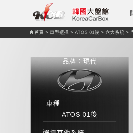
首頁
>
車型選擇
>
ATOS 01後
>
六大系統
>
品牌：現代
車種
ATOS 01後
選擇其他系統