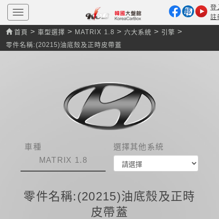
登
T
註
o
g
>
>
>
>
>
首頁
車型選擇
MATRIX 1.8
六大系統
引擎
g
l
零件名稱:(20215)油底殼及正時皮帶蓋
e
n
a
v
i
g
a
t
i
o
n
車種
選擇其他系統
MATRIX 1.8
零件名稱:(20215)油底殼及正時
皮帶蓋