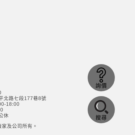
詢價
0
北路七段177巷8號
-18:00
0
公休
搜尋
廠家及公司所有。