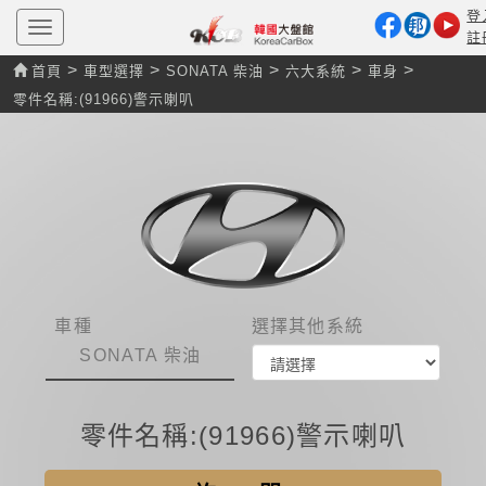
登
T
註
o
g
>
>
>
>
>
首頁
車型選擇
SONATA 柴油
六大系統
車身
g
l
零件名稱:(91966)警示喇叭
e
n
a
v
i
g
a
t
i
o
n
車種
選擇其他系統
SONATA 柴油
零件名稱:(91966)警示喇叭