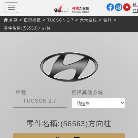
登
T
註
o
g
>
>
>
>
>
首頁
車型選擇
TUCSON 2.7
六大系統
電器
g
l
零件名稱:(56563)方向柱
e
n
a
v
i
g
a
t
i
o
n
車種
選擇其他系統
TUCSON 2.7
零件名稱:(56563)方向柱