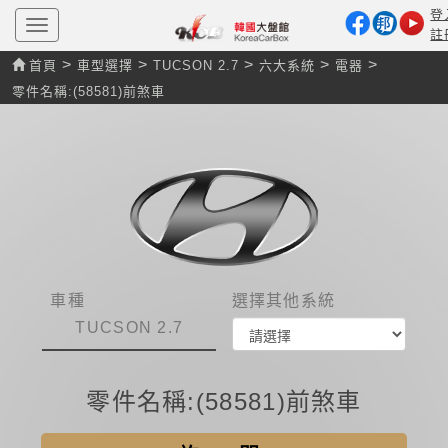
登
T
註
o
g
>
>
>
>
>
首頁
車型選擇
TUCSON 2.7
六大系統
電器
g
l
零件名稱:(58581)前煞車
e
n
a
v
i
g
a
t
i
o
n
車種
選擇其他系統
TUCSON 2.7
零件名稱:(58581)前煞車