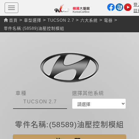
登
T
註
o
g
>
>
>
>
>
首頁
車型選擇
TUCSON 2.7
六大系統
電器
g
l
零件名稱:(58589)油壓控制模組
e
n
a
v
i
g
a
t
i
o
n
車種
選擇其他系統
TUCSON 2.7
零件名稱:(58589)油壓控制模組