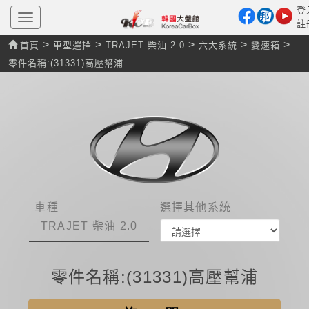
登
T
註
o
g
>
>
>
>
>
首頁
車型選擇
TRAJET 柴油 2.0
六大系統
變速箱
g
l
零件名稱:(31331)高壓幫浦
e
n
a
v
i
g
a
t
i
o
n
車種
選擇其他系統
TRAJET 柴油 2.0
零件名稱:(31331)高壓幫浦