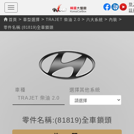
登
T
註
o
g
>
>
>
>
>
首頁
車型選擇
TRAJET 柴油 2.0
六大系統
內裝
g
l
零件名稱:(81819)全車鎖頭
e
n
a
v
i
g
a
t
i
o
n
車種
選擇其他系統
TRAJET 柴油 2.0
零件名稱:(81819)全車鎖頭