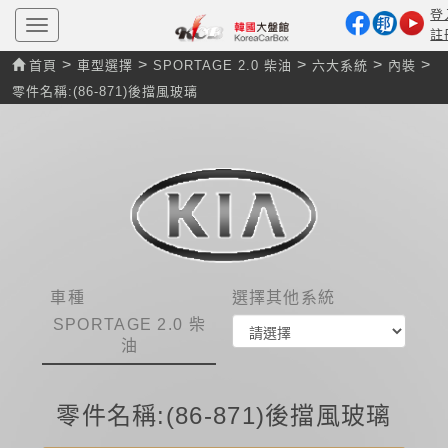
登
T
註
o
g
>
>
>
>
>
首頁
車型選擇
SPORTAGE 2.0 柴油
六大系統
內裝
g
l
零件名稱:(86-871)後擋風玻璃
e
n
a
v
i
g
a
t
i
o
n
車種
選擇其他系統
SPORTAGE 2.0 柴
油
零件名稱:(86-871)後擋風玻璃