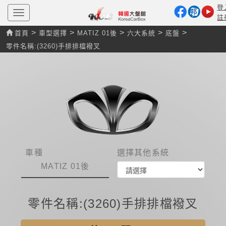
登
T
註
o
g
>
>
>
>
>
首頁
車型選擇
MATIZ 01後
六大系統
底盤
g
l
零件名稱:(3260)手排排檔襏叉
e
n
a
v
i
g
a
t
i
o
n
車種
選擇其他系統
MATIZ 01後
零件名稱:(3260)手排排檔襏叉