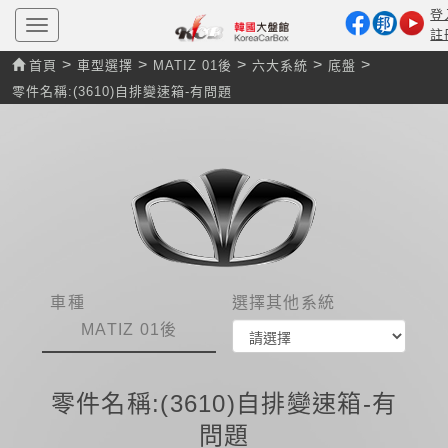
登
T
註
o
g
>
>
>
>
>
首頁
車型選擇
MATIZ 01後
六大系統
底盤
g
l
零件名稱:(3610)自排變速箱-有問題
e
n
a
v
i
g
a
t
i
o
n
車種
選擇其他系統
MATIZ 01後
零件名稱:(3610)自排變速箱-有
問題