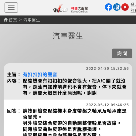
登
T
註
o
g
>
首頁
汽車醫生
g
l
e
汽車醫生
n
a
v
i
詢問
g
a
t
2022-04-30 15:32:56
i
主旨：
有扣扣扣的聲音
o
n
內容：
壓縮機會有扣扣扣的聲音很大，把A/C關了就沒
有，踩油門加速前進也不會有聲音，停下來就會
有，請問大概是什麼原因呢，謝謝
2022-05-12 09:46:25
回答：
請技師檢查壓縮機本身皮帶盤之軸承及軸承座是
否異常。
另外檢查綜合皮帶的自動調整惰輪是否故障。
同時檢查曲軸皮帶盤是否脫膠損壞。
檢查壓縮機本身內部機件是否故障。