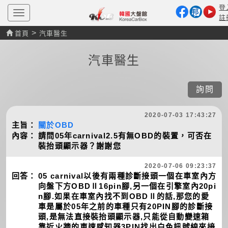
登
T
註
o
g
>
首頁
汽車醫生
g
l
e
汽車醫生
n
a
v
i
詢問
g
a
t
2020-07-03 17:43:27
i
主旨：
關於OBD
o
n
內容：
請問05年carnival2.5有無OBD的裝置，可否在
裝抬頭顯示器？謝謝您
2020-07-06 09:23:37
回答：
05 carnival以後有兩種診斷接頭一個在車室內方
向盤下方OBDⅡ16pin腳,另一個在引擎室內20pi
n腳.如果在車室內找不到OBDⅡ的話,那您的愛
車是屬於05年之前的車種只有20PIN腳的診斷接
頭,是無法直接裝抬頭顯示器,只能從自動變速箱
靠近火牆的車速感知器3PIN找出白色訊號線來接