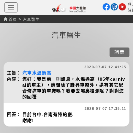
登
T
註
o
g
>
首頁
汽車醫生
g
l
e
汽車醫生
n
a
v
i
詢問
g
a
t
2020-07-07 12:41:25
i
主旨：
汽車水溫過高
o
n
內容：
您好：我是前一則訊息，水溫過高（05年carniv
al的車主），請問除了聯昇車廠外，還有其它配
合修這車的車廠嗎？我要去哪裏檢測呢？謝謝您
的回覆
2020-07-07 17:35:11
回答：
目前台中.台南有特約廠.
謝謝!