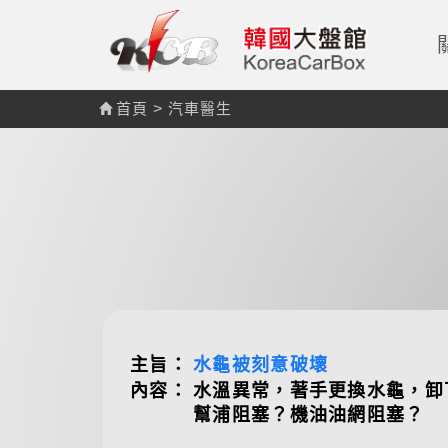
首頁
>
汽車醫生
主旨：
水龜被刻意破壞
內容：
水溫異常，著手更換水龜，卸
幫浦阻塞？機油油網阻塞？