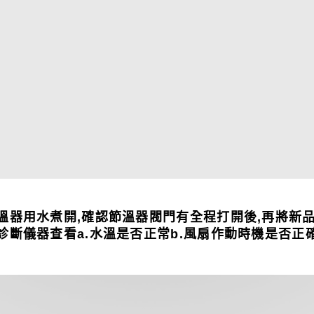
溫器用水煮開,確認節溫器閥門有全程打開後,再將新
診斷儀器查看a.水溫是否正常b.風扇作動時機是否正確