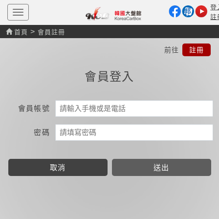
登
T
註
o
g
>
首頁
會員註冊
g
l
前往
註冊
e
n
a
會員登入
v
i
g
a
t
會員帳號
i
o
n
密碼
取消
送出