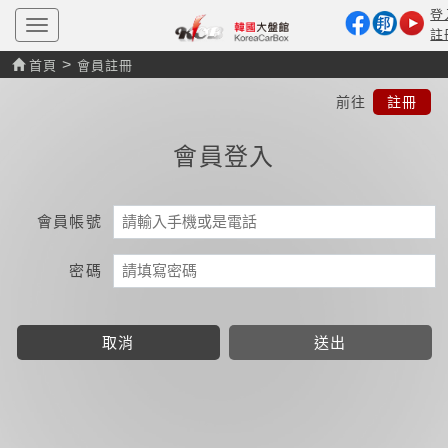
登
T
註
o
g
>
首頁
會員註冊
g
l
前往
註冊
e
n
a
會員登入
v
i
g
a
t
會員帳號
i
o
n
密碼
取消
送出