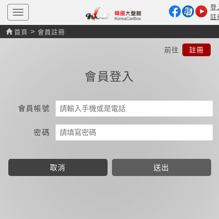
登
T
註
o
g
>
首頁
會員註冊
g
l
前往
註冊
e
n
a
會員登入
v
i
g
a
t
會員帳號
i
o
n
密碼
取消
送出