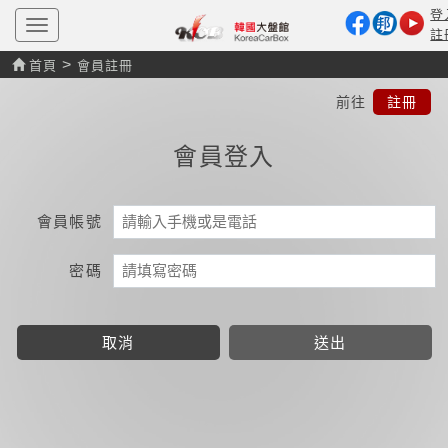
登
T
註
o
g
>
首頁
會員註冊
g
l
前往
註冊
e
n
a
會員登入
v
i
g
a
t
會員帳號
i
o
n
密碼
取消
送出