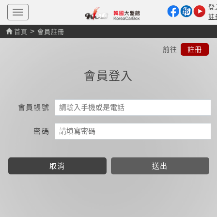
登
T
註
o
g
>
首頁
會員註冊
g
l
前往
註冊
e
n
a
會員登入
v
i
g
a
t
會員帳號
i
o
n
密碼
取消
送出