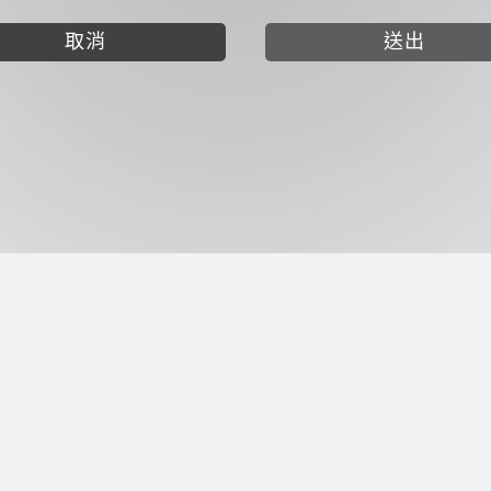
取消
送出