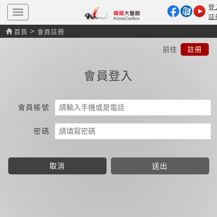
登
T
註
o
g
>
首頁
會員註冊
g
l
前往
註冊
e
n
a
會員登入
v
i
g
a
t
會員帳號
i
o
n
密碼
取消
送出