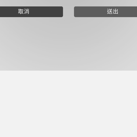
取消
送出