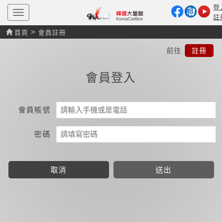
登
T
註
o
g
>
首頁
會員註冊
g
l
前往
註冊
e
n
a
會員登入
v
i
g
a
t
會員帳號
i
o
n
密碼
取消
送出