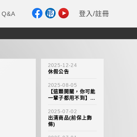
登入/註冊
Q&A
2025-12-24
休假公告
2025-08-05
【這顆開關，你可能
一輩子都用不到】稀
有零件-PORTER 電
動收折+後視鏡微調
2025-07-02
開關
出清商品(前保上飾
條)