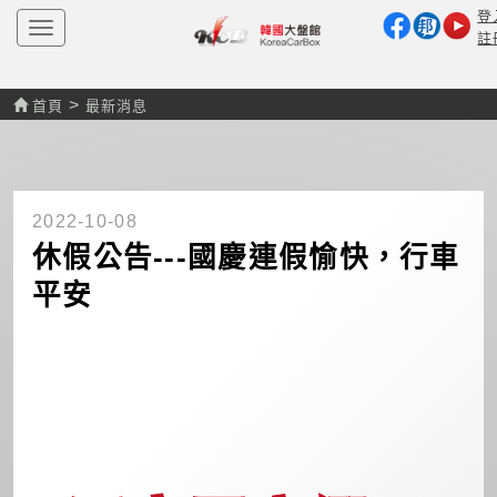
登
T
註
o
g
g
l
>
首頁
最新消息
e
n
a
v
i
g
2022-10-08
a
t
休假公告---國慶連假愉快，行車
i
o
平安
n