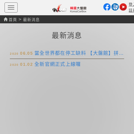
登
T
註
o
g
>
首頁
最新消息
g
l
e
最新消息
n
a
v
i
當全世界都在停工缺料 【大盤館】拼盡全力也要裝滿貨櫃進口 『就怕需要的時候沒有材料 使命完成對車友們的承諾 』
06.05
2020
g
a
全新官網正式上線囉
01.02
t
2020
i
o
n