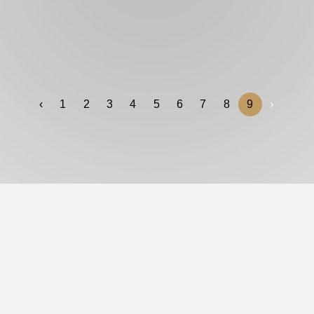
‹
1
2
3
4
5
6
7
8
9
›